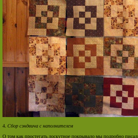
4.
Сбор сэндвича с наполнителем
О том как простегать лоскутное покрывало мы подробно писа