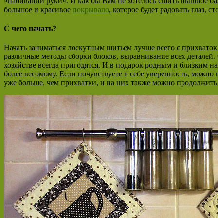
«набивании руки». И как бы Вам не хотелось сшить пышное бал
большое и красивое
покрывало
, которое будет радовать глаз, с
С чего начать?
Начать заниматься лоскутным шитьем лучше всего с прихваток
различные методы сборки блоков, выравнивание всех деталей.
хозяйстве всегда пригодятся. И в подарок родным и близким на
более весомому. Если почувствуете в себе уверенность, можно
уже больше, чем прихватки, и на них также можно продолжить 