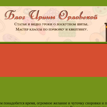
м понадобится время, огромное желание и чуточку сноровки и пр