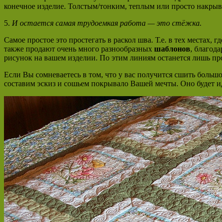
конечное изделие. Толстым/тонким, теплым или просто накрыва
5.
И остается самая трудоемкая работа — это стёжка.
Самое простое это простегать в раскол шва. Т.е. в тех местах
также продают очень много разнообразных
шаблонов
, благод
рисунок на вашем изделии. По этим линиям останется лишь пр
Если Вы сомневаетесь в том, что у вас получится сшить большо
составим эскиз и сошьем покрывало Вашей мечты. Оно будет ид