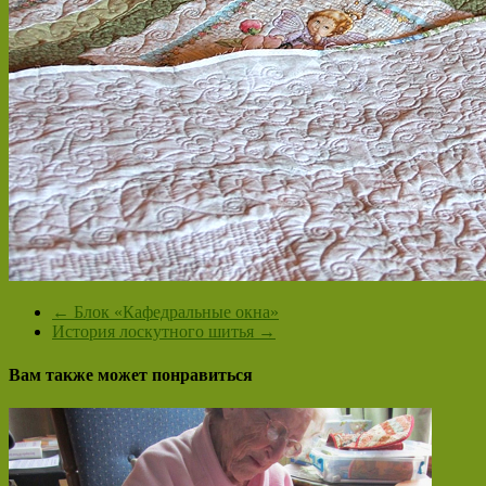
←
Блок «Кафедральные окна»
История лоскутного шитья
→
Вам также может понравиться