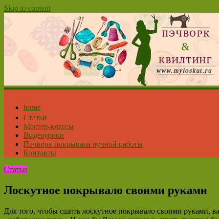
Skip to content
home
Статьи
Мастер-классы
Видеоуроки
Пэчворк покрывала ручной работы
Контакты
Статьи
Лоскутное покрывало своими руками
Для того, чтобы сшить лоскутное покрывало своими руками, ва