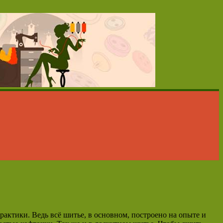
актики. Ведь всё шитье, в основном, построено на опыте и