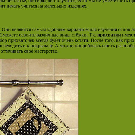
ьное платье, оно вряд ли получится, если Вы не умеете шить пр
тоит начать учиться на маленьких изделиях.
. Они являются самым удобным вариантом для изучения основ л
 Сможете освоить различные виды стёжки. Т.к.
прихватки
имеют 
бор прихваточек всегда будет очень кстати. После того, как при
 переходить и к покрывалу. А можно попробовать сшить разнооб
оттачивать своё мастерство.