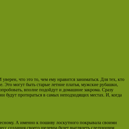
И уверен, что это то, чем ему нравится заниматься. Для тех, кто
ме. Это могут быть старые летние платья, мужские рубашки,
попробовать, вполне подойдут и домашние закрома. Сразу
ни будут протираться в самых неподходящих местах. И, когда
ресному. А именно к пошиву лоскутного покрывала своими
цесс создания своего шедевра будет выглядеть следующим