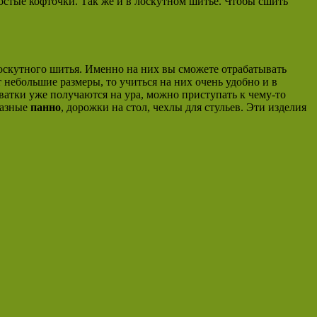
остые кофточки. Так же и в лоскутном шитье. Чтобы сшить
оскутного шитья. Именно на них вы сможете отрабатывать
небольшие размеры, то учиться на них очень удобно и в
хватки уже получаются на ура, можно приступать к чему-то
разные
панно
, дорожки на стол, чехлы для стульев. Эти изделия