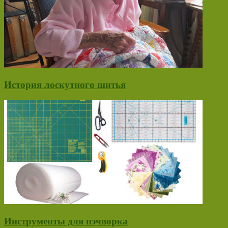
История лоскутного шитья
Инструменты для пэчворка