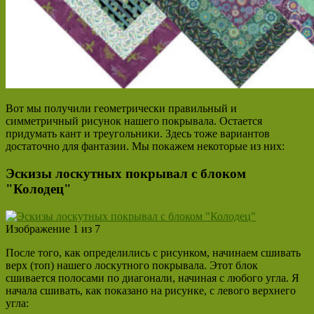
Вот мы получили геометрически правильный и
симметричный рисунок нашего покрывала. Остается
придумать кант и треугольники. Здесь тоже вариантов
достаточно для фантазии. Мы покажем некоторые из них:
Эскизы лоскутных покрывал с блоком
"Колодец"
Изображение 1 из 7
После того, как определились с рисунком, начинаем сшивать
верх (топ) нашего лоскутного покрывала. Этот блок
сшивается полосами по диагонали, начиная с любого угла. Я
начала сшивать, как показано на рисунке, с левого верхнего
угла: