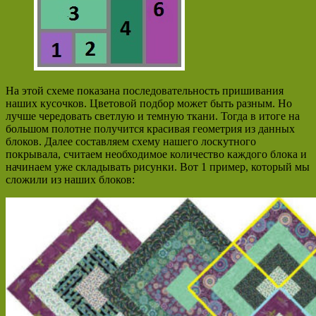
На этой схеме показана последовательность пришивания
наших кусочков. Цветовой подбор может быть разным. Но
лучше чередовать светлую и темную ткани. Тогда в итоге на
большом полотне получится красивая геометрия из данных
блоков. Далее составляем схему нашего лоскутного
покрывала, считаем необходимое количество каждого блока и
начинаем уже складывать рисунки. Вот 1 пример, который мы
сложили из наших блоков: