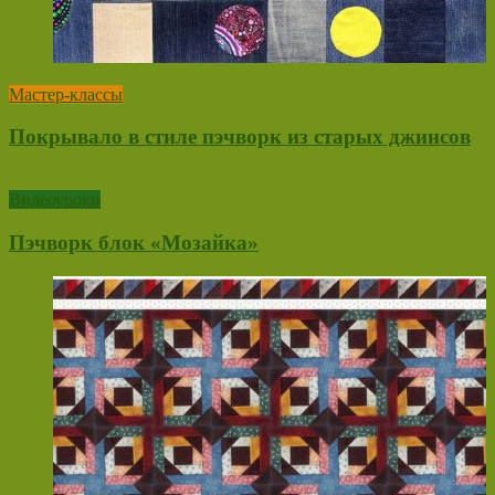
Мастер-классы
Покрывало в стиле пэчворк из старых джинсов
Видеоуроки
Пэчворк блок «Мозайка»