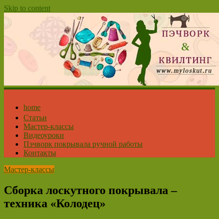
Skip to content
home
Статьи
Мастер-классы
Видеоуроки
Пэчворк покрывала ручной работы
Контакты
Мастер-классы
Сборка лоскутного покрывала –
техника «Колодец»