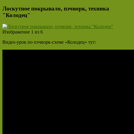
Лоскутное покрывало, пэчворк, техника
"Колодец"
Изображение 1 из 6
Видео-урок по пэчворк-схеме «Колодец» тут: